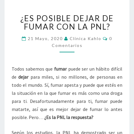
¿ES
¿ES POSIBLE DEJAR DE
POSIBLE
DEJAR
FUMAR CON LA PNL?
DE
FUMAR
Comentari
21 Mayo, 2020
Clínica Kahlo
0
CON
Comentarios
LA
PNL?
Todos sabemos que
fumar
puede ser un hábito difícil
de
dejar
para miles, si no millones, de personas en
todo el mundo. Sí, fumar apesta y puede que estés en
la situación en la que fumar es más como una droga
para ti. Desafortunadamente para ti, fumar puede
matarte, así que es mejor dejar de fumar lo antes
posible. Pero…
¿Es la PNL la respuesta?
Según los estudios, la PNL ha demostrado ser un