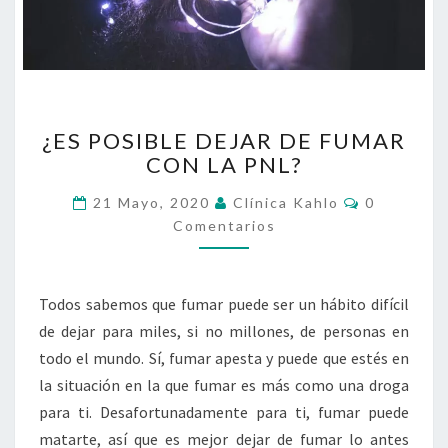
¿ES
¿ES POSIBLE DEJAR DE FUMAR
POSIBLE
CON LA PNL?
DEJAR
DE
Comentari
21 Mayo, 2020
Clínica Kahlo
0
FUMAR
Comentarios
CON
LA
PNL?
Todos sabemos que fumar puede ser un hábito difícil
de dejar para miles, si no millones, de personas en
todo el mundo. Sí, fumar apesta y puede que estés en
la situación en la que fumar es más como una droga
para ti. Desafortunadamente para ti, fumar puede
matarte, así que es mejor dejar de fumar lo antes