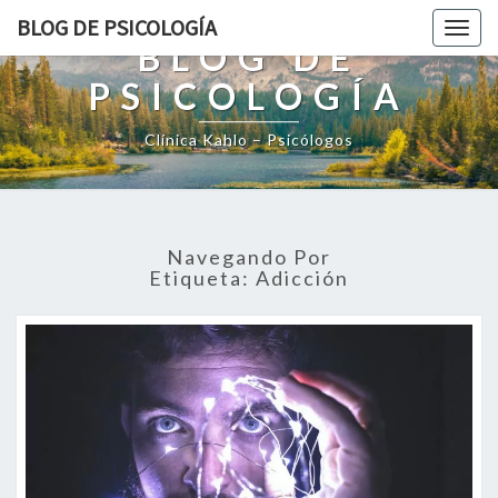
BLOG DE PSICOLOGÍA
Togg
BLOG DE
navig
PSICOLOGÍA
Clínica Kahlo – Psicólogos
Navegando Por
Etiqueta:
Adicción