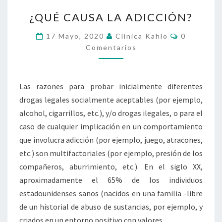
¿QUÉ
¿QUÉ CAUSA LA ADICCIÓN?
CAUSA
LA
Comentari
17 Mayo, 2020
Clínica Kahlo
0
ADICCIÓN?
Comentarios
Las razones para probar inicialmente diferentes
drogas legales socialmente aceptables (por ejemplo,
alcohol, cigarrillos, etc.), y/o drogas ilegales, o para el
caso de cualquier implicación en un comportamiento
que involucra adicción (por ejemplo, juego, atracones,
etc.) son multifactoriales (por ejemplo, presión de los
compañeros, aburrimiento, etc.). En el siglo XX,
aproximadamente el 65% de los individuos
estadounidenses sanos (nacidos en una familia -libre
de un historial de abuso de sustancias, por ejemplo, y
criados en un entorno positivo con valores…