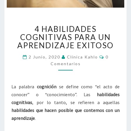
4
4 HABILIDADES
HABILIDADES
COGNITIVAS
COGNITIVAS PARA UN
PARA
APRENDIZAJE EXITOSO
UN
APRENDIZAJE
Comentari
2 Junio, 2020
Clínica Kahlo
0
EXITOSO
Comentarios
La palabra
cognición
se define como “el acto de
conocer” o “conocimiento”. Las
habilidades
cognitivas
, por lo tanto, se refieren a aquellas
habilidades que hacen posible que contemos con un
aprendizaje
.