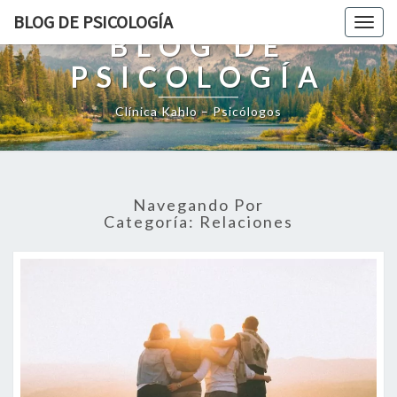
BLOG DE PSICOLOGÍA
Togg
BLOG DE
navig
PSICOLOGÍA
Clínica Kahlo – Psicólogos
Navegando Por
Categoría:
Relaciones