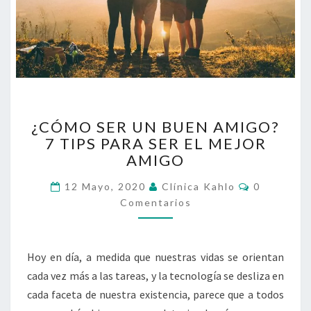
¿CÓMO
¿CÓMO SER UN BUEN AMIGO?
SER
7 TIPS PARA SER EL MEJOR
UN
AMIGO
BUEN
AMIGO?
Comentari
12 Mayo, 2020
Clínica Kahlo
0
7
Comentarios
TIPS
PARA
SER
EL
Hoy en día, a medida que nuestras vidas se orientan
MEJOR
cada vez más a las tareas, y la tecnología se desliza en
AMIGO
cada faceta de nuestra existencia, parece que a todos